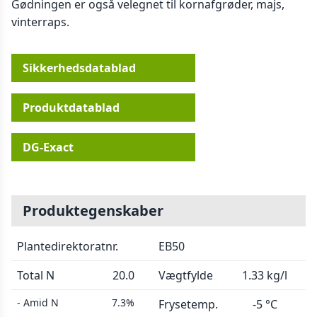
Gødningen er også velegnet til kornafgrøder, majs,
vinterraps.
Sikkerhedsdatablad
Produktdatablad
DG-Exact
Produktegenskaber
Plantedirektoratnr.
EB50
Total N
20.0
Vægtfylde
1.33 kg/l
- Amid N
7.3%
Frysetemp.
-5 °C