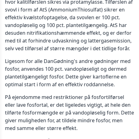
hvor kalitilførslen sikres via protamylasse. Tilførslen af
svovl i form af AtS (AmmoniumThiosulfat) sikrer en
effektiv kvælstofoptagelse, da svovlen er 100 pct.
vandopløselig og 100 pct. plantetilgængelig. AtS har
desuden nitrifikationshæmmende effekt, og er derfor
med til at forhindre udvaskning og lattergasemission,
selv ved tilførsel af større mængder i det tidlige forår.
Ligesom for alle DanGødning's andre gødninger med
fosfor, anvendes 100 pct. vandopløseligt og dermed
plantetilgængeligt fosfor. Dette giver kartoflerne en
optimal start i form af en effektiv roddannelse.
På ejendomme med restriktioner på fosfortilførsel
eller lave fosfortal, er det ligeledes vigtigt, at hele den
tilførte fosformængde er på vandopløselig form. Dette
giver muligheden for, at tildele mindre fosfor, men
med samme eller større effekt.