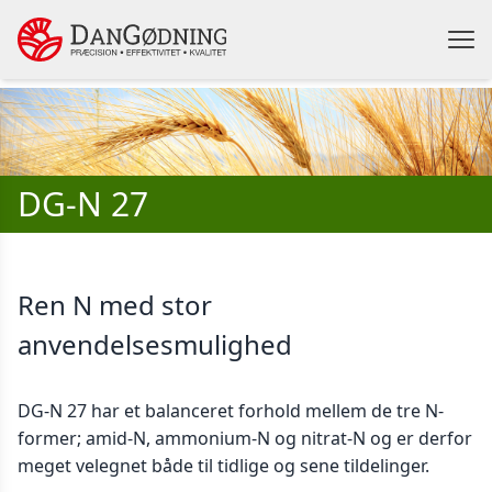
DG-N 27
Ren N med stor
anvendelsesmulighed
DG-N 27 har et balanceret forhold mellem de tre N-
former; amid-N, ammonium-N og nitrat-N og er derfor
meget velegnet både til tidlige og sene tildelinger.