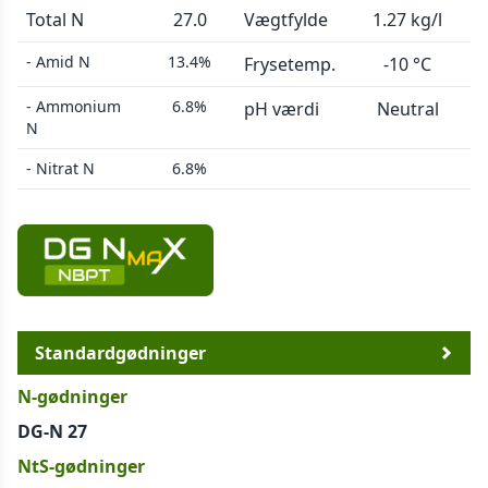
Total N
27.0
Vægtfylde
1.27 kg/l
- Amid N
13.4%
Frysetemp.
-10 °C
- Ammonium
6.8%
pH værdi
Neutral
N
- Nitrat N
6.8%
Standardgødninger
N-gødninger
DG-N 27
NtS-gødninger