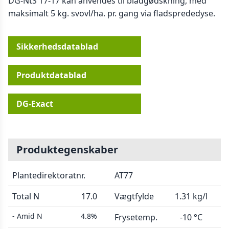
DG-NtS 17-17 kan anvendes til bladgødskning, med
maksimalt 5 kg. svovl/ha. pr. gang via fladsprededyse.
Sikkerhedsdatablad
Produktdatablad
DG-Exact
Produktegenskaber
Plantedirektoratnr.
AT77
Total N
17.0
Vægtfylde
1.31 kg/l
- Amid N
4.8%
Frysetemp.
-10 °C