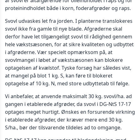
af svovl er altafgørende for olieindholdet i raps og for
proteinindholdet både i korn, foderafgrøder og raps.
Svovl udvaskes let fra jorden. I planterne translokeres
svovl ikke fra gamle til nye blade. Afgrøderne skal
derfor have let tilgængeligt svovl til rådighed gennem
hele vækstsæsonen, for at sikre kvaliteten og udbyttet
i afgrøderne. Vær specielt opmærksom på, at
svovlmangel i løbet af vækstsæsonen kan blokere
optagelsen af kvælstof. Tyske forsøg har således vist,
at mangel på blot 1 kg. S, kan føre til blokeret
optagelse af 10 kg. N, med store udbyttetab til følge.
Vi anbefaler, at anvende maksimalt 30 kg. svovl/ha. ad
gangen i etablerede afgrøder, da svovl i DG-NtS 17-17
optages meget hurtigt. Ønskes en forsurende virkning
i etablerede afgrøder, der kræver mere end 30 kg.
S/ha., bør der tilsvarende tildeles ad to omgange.